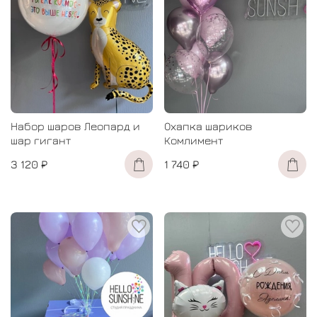
Набор шаров Леопард и
Охапка шариков
шар гигант
Комлимент
3 120 ₽
1 740 ₽