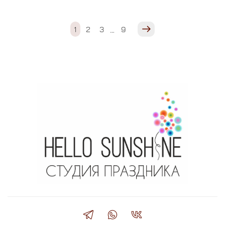
1
2
3
9
…