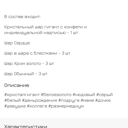
В состав входит:
Кристальный шар гигант с конфети и
индивидуальной надписью - 1 шт
Шар Сердце
Шар в шаре с блестками - 3 шт
Шар Хром золото - 3 шт
Шар Обычный - 3 шт
Описание
#кристалгигант #белоезолото #нюдовый #серый
#белый #деньрождения #подруге #маме #дочке
#девушке #коллеге #размермедиум
Характеристики