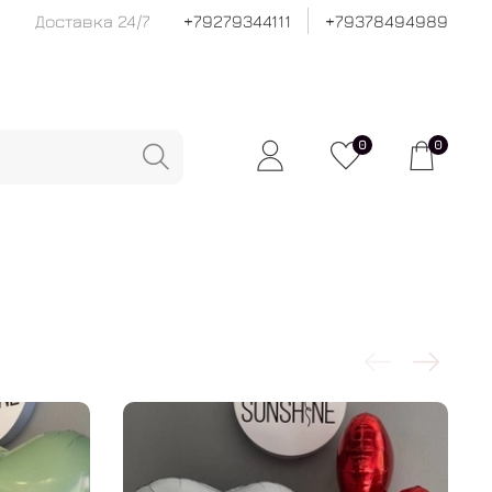
Доставка 24/7
+79279344111
+79378494989
0
0