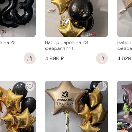
в на 23
Набор шаров на 23
Набор
февраля №1
февра
4 800 ₽
4 620