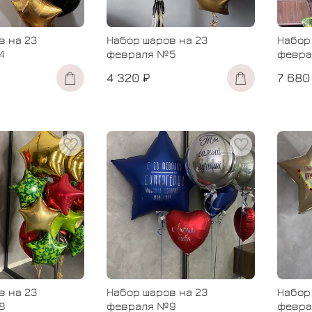
в на 23
Набор шаров на 23
Набор
4
февраля №5
февра
4 320 ₽
7 680
в на 23
Набор шаров на 23
Набор
8
февраля №9
февра