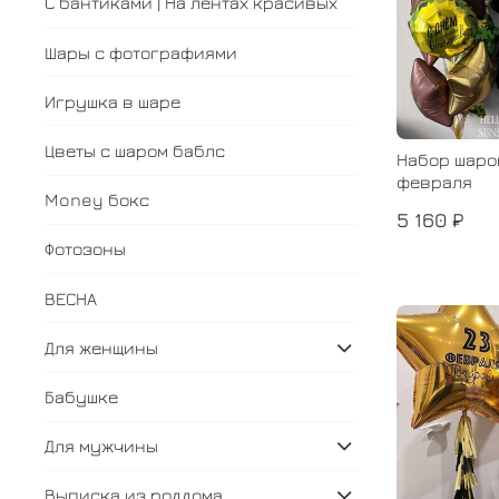
С бантиками | На лентах красивых
Шары с фотографиями
Игрушка в шаре
Цветы с шаром баблс
Набор шаро
февраля
Money бокс
5 160 ₽
Фотозоны
ВЕСНА
Для женщины
Бабушке
Для мужчины
Выписка из роддома