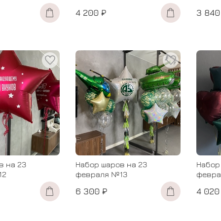
4 200 ₽
3 840
в на 23
Набор шаров на 23
Набор
12
февраля №13
февра
6 300 ₽
4 020