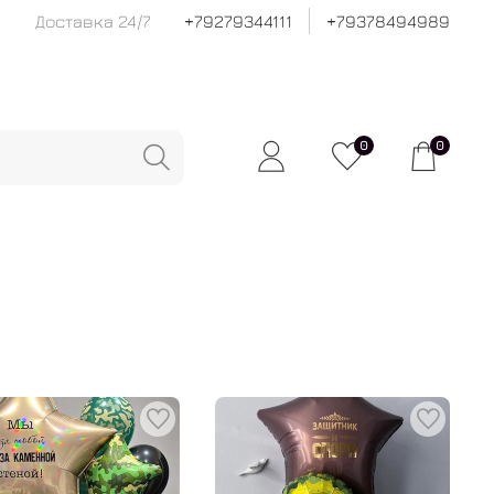
Доставка 24/7
+79279344111
+79378494989
0
0