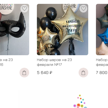
в на 23
Набор шаров на 23
Набор
16
февраля №17
февра
5 640 ₽
7 800