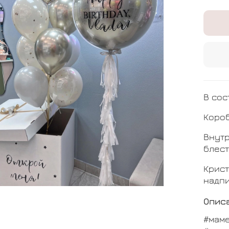
В сос
Коро
Внутр
блест
Крист
надпи
Опис
#мам