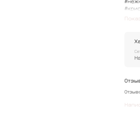
#неж
#кри
#раз
Пока
Х
Се
Н
Отзы
Отзыв
Напи