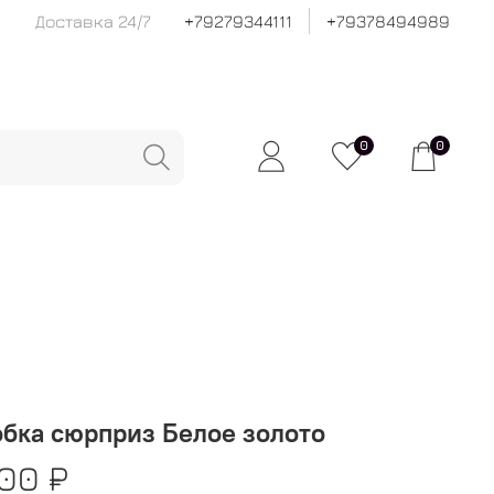
Доставка 24/7
+79279344111
+79378494989
0
0
бка сюрприз Белое золото
00 ₽