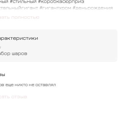
ный #стильный #коробкасюрприз
стальныйгигант #гигантхром #деньрождения
мермакси
зать полностью
арактеристики
т
абор шаров
вы
ов еще никто не оставлял
сать отзыв