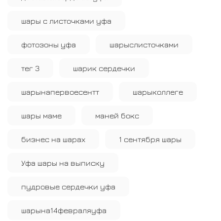
шары с листочками уфа
фотозоны уфа
шарыслисточками
тег 3
шарик сердечки
шарынапервоесентт
шарыколлеге
шары маме
маней бокс
бизнес на шарах
1 сентября шары
Уфа шары на выписку
пудровые сердечки уфа
шарына14февраляуфа