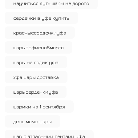
научиться дуть шары не дорого
сердечки в уфе купить
красныесердечкиуфа
шарывофисна8марта
шары на годик уфа
Уфа шары доставка
шарысердечкиуфа
шарики на 1 сентября
день мамы шары
шар с атласными лентами уфа