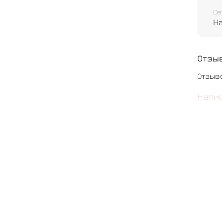
Се
Н
Отзы
Отзыв
Напи