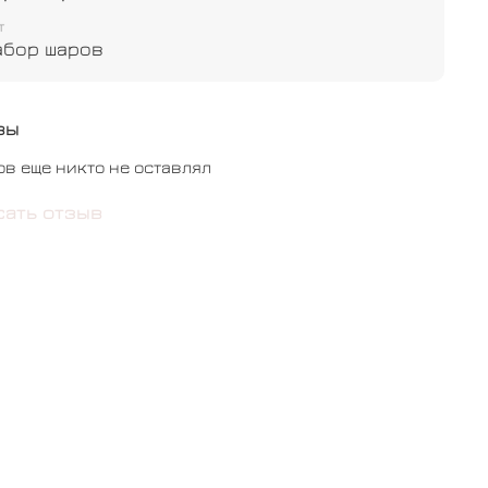
т
абор шаров
вы
ов еще никто не оставлял
сать отзыв