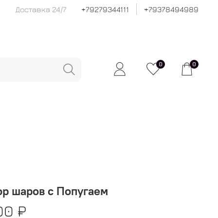
Доставка 24/7
+79279344111
+79378494989
0
0
р шаров с Попугаем
00 ₽