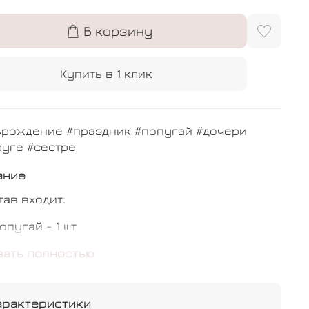
В корзину
Купить в 1 клик
ьрождение #праздник #попугай #дочери
уге #сестре
ание
тав входит:
опугай - 1 шт
истик - 1 шт
зать полностью
бычный - 4 шт
арактеристики