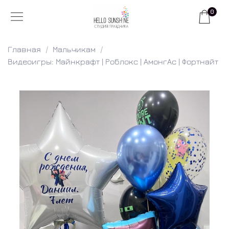
0
Главная
Мальчикам
Видеоигры: Майнкрафт | Роблокс | АмонгАс | Фортнайт