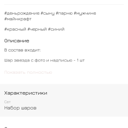
#деньрождение #сыну #парню #мужчине
#майнкрафт
#красный #черный #синий
Описание
В состав входит:
Шар звезда с фото и надписью - 1 шт
Шар Стив - 1 шт
Показать полностью
Шар звезда - 1 шт
Шар с конфетти - 2 шт
Характеристики
Шар обычный - 8 шт
Сет
Набор шаров