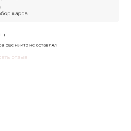
айчик - 1 шт
т
абор шаров
 конфетти - 3 шт
бычный - 7 шт
вы
ов еще никто не оставлял
сать отзыв