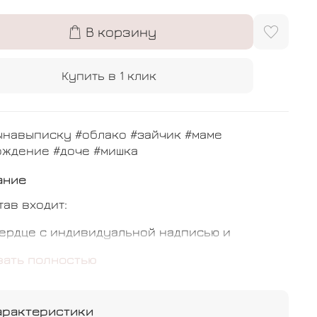
В корзину
Купить в 1 клик
ынавыписку #облако #зайчик #маме
ождение #доче #мишка
ание
тав входит:
ердце с индивидуальной надписью и
мой - 1 шт
зать полностью
блако - 2 шт
ишка - 1 шт
арактеристики