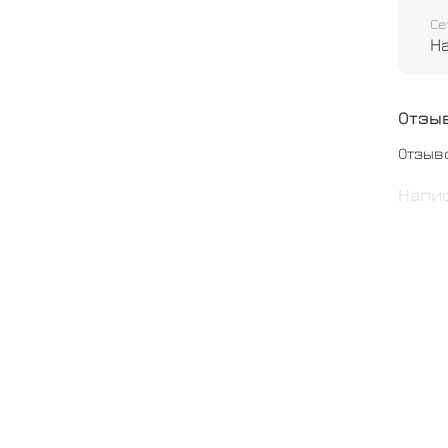
Шар з
Се
Н
Шар с
Шар о
Отзы
Отзыв
Напи