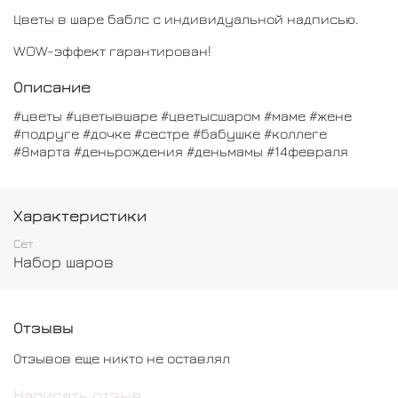
Цветы в шаре баблс с индивидуальной надписью.
WOW-эффект гарантирован!
Описание
#цветы #цветывшаре #цветысшаром #маме #жене
#подруге #дочке #сестре #бабушке #коллеге
#8марта #деньрождения #деньмамы #14февраля
Характеристики
Сет
Набор шаров
Отзывы
Отзывов еще никто не оставлял
Написать отзыв