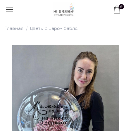
0
Главная
Цветы с шаром баблс