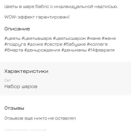
Цветы в шаре баблс с индивидуальной надписью.
WOW-эффект гарантирован!
Описание
#цветы #цветывшаре #цветысшаром #маме #жене
#подруге #дочке #сестре #бабушке #коллеге
#8марта #деньрождения #деньмамы #14февраля
Характеристики
Сет
Набор шаров
Отзывы
Отзывов еще никто не оставлял
Написать отзыв