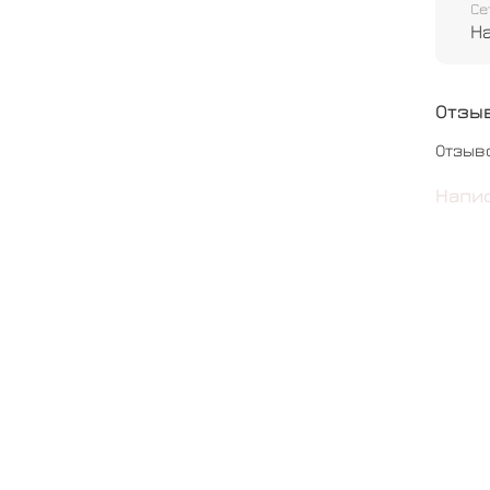
Се
Н
Отзы
Отзыв
Напи