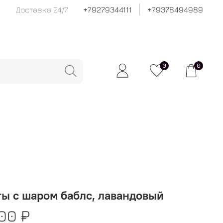
Доставка 24/7
+79279344111
+79378494989
0
0
ы с шаром баблс, лавандовый
00 ₽