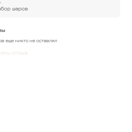
т
абор шаров
вы
ов еще никто не оставлял
сать отзыв