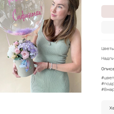
Цветы
Надпи
Опис
#цве
#подр
#8ма
Х