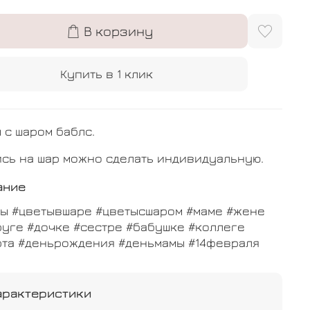
В корзину
Купить в 1 клик
 с шаром баблс.
сь на шар можно сделать индивидуальную.
ание
ты #цветывшаре #цветысшаром #маме #жене
уге #дочке #сестре #бабушке #коллеге
рта #деньрождения #деньмамы #14февраля
арактеристики