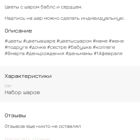
Цветы с шаром баблс и сердцем.
Надпись на шар можно сделать индивидуальную.
Описание
#цветы #цветывшаре #цветысшаром #маме #жене
#подруге #дочке #сестре #бабушке #коллеге
#8марта #деньрождения #деньмамы #14февраля
Характеристики
Сет
Набор шаров
Отзывы
Отзывов еще никто не оставлял
Написать отзыв