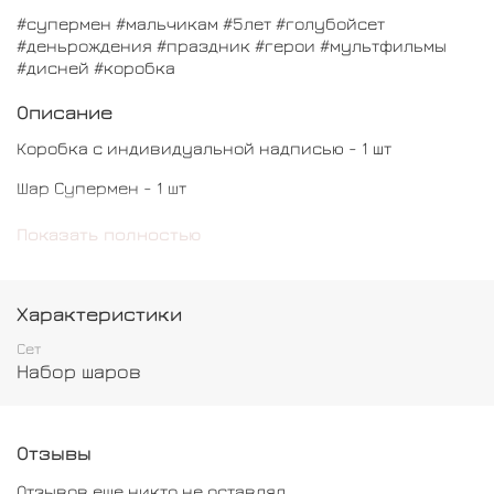
#супермен #мальчикам #5лет #голубойсет
#деньрождения #праздник #герои #мультфильмы
#дисней #коробка
Описание
Коробка с индивидуальной надписью - 1 шт
Шар Супермен - 1 шт
Шар Цифра - 1 шт
Показать полностью
Шар латексный Мини - 15 шт
Характеристики
Сет
Набор шаров
Отзывы
Отзывов еще никто не оставлял