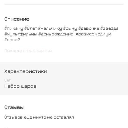
Описание
#пикачу #8лет #мальчику #сыну #девочке #звезда
#мультфильмы #деньрождение #размермедиум
#яркий
В состав входит:
Показать полностью
Шар фольгированный Пикачу - 1 шт
Шар фольгированный Звезда большая с картинкой -
Характеристики
1 шт
Сет
Набор шаров
Шар обычный - 10 шт
Отзывы
Цвет шаров можно сделать другой - укажите в
комментарии свое пожелание!
Отзывов еще никто не оставлял