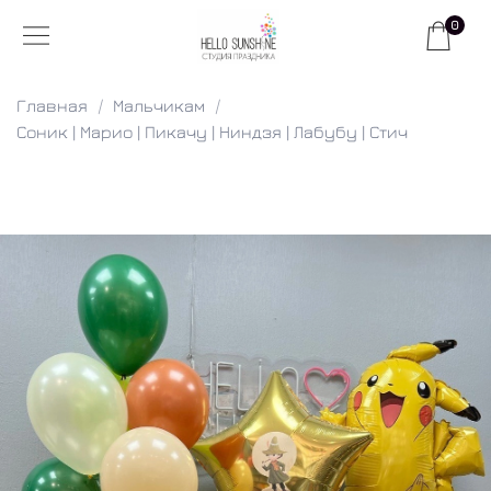
0
Главная
Мальчикам
Соник | Марио | Пикачу | Ниндзя | Лабубу | Стич