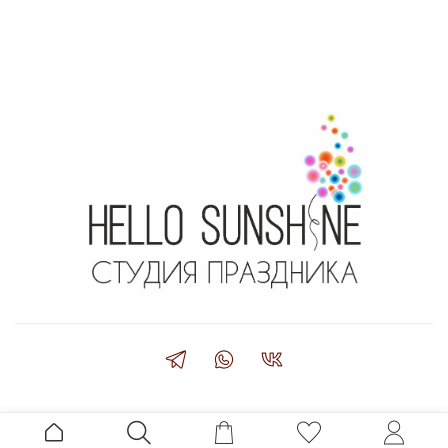
#деньрождения #юбилей #годовщина