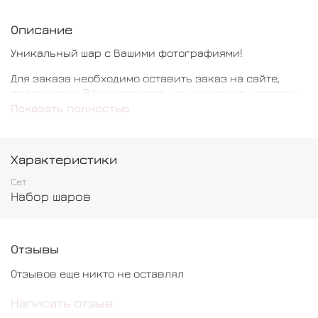
Описание
Уникальный шар с Вашими фотографиями!
Для заказа необходимо оставить заказ на сайте,
после чего с Вами свяжется наш менеджер, которому
необходимо будет отправить Ваши фотографии и
Показать полностью
текст надписи на шар.
Характеристики
В состав входит:
Сет
Набор шаров
Кристальный гигант с надписью - 1 шт
Шар Цифра - 2 шт
Отзывы
Отзывов еще никто не оставлял
#необычныешары #шарысфотографиями #мужу
Написать отзыв
#подруге #маме #сестре #другу #размермини