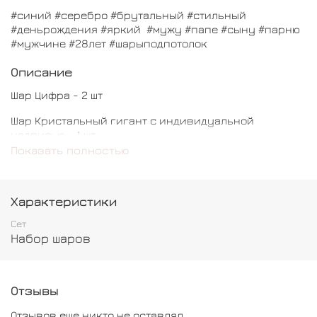
#синий #серебро #брутальный #стильный
#деньрождения #яркий #мужу #папе #сыну #парню
#мужчине #28лет #шарыподпотолок
Описание
Шар Цифра - 2 шт
Шар Кристальный гигант с индивидуальной
надписью - 1 шт
Показать полностью
Шар хром - 14 шт
Шар обычный - 14 шт
Характеристики
Сет
Набор шаров
Отзывы
Отзывов еще никто не оставлял