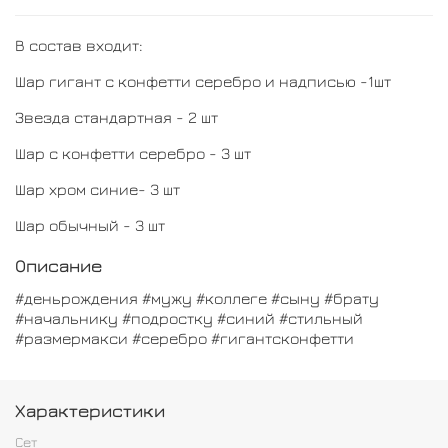
В состав входит:
Шар гигант с конфетти серебро и надписью -1шт
Звезда стандартная - 2 шт
Шар с конфетти серебро - 3 шт
Шар хром синие- 3 шт
Шар обычный - 3 шт
Описание
#деньрождения #мужу #коллеге #сыну #брату
#начальнику #подростку #синий #стильный
#размермакси #серебро #гигантсконфетти
Характеристики
Сет