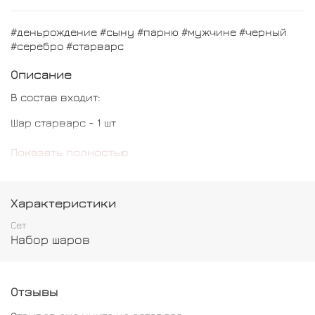
#деньрождение #сыну #парню #мужчине #черный
#серебро #старварс
Описание
В состав входит:
Шар старварс - 1 шт
Шар цифра - 1 шт
Показать полностью
Шар с конфетти - 2 шт
Шар обычный - 3 шт
Характеристики
Шар звезда - 1 шт
Сет
Набор шаров
Отзывы