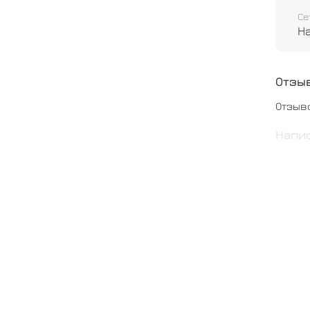
Се
Шар с
Н
Шар о
Отзы
Отзыв
Напи