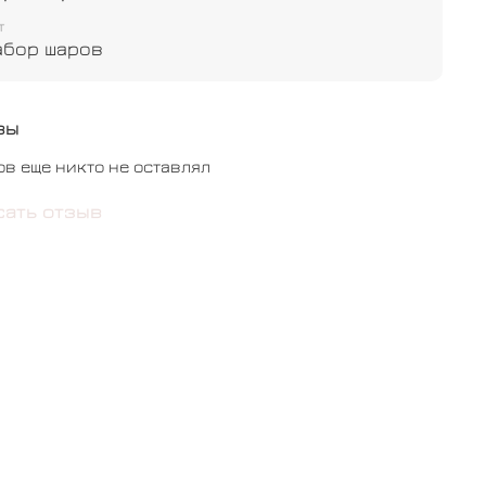
т
 конфетти - 4 шт
абор шаров
бычный - 5 шт
вы
ов еще никто не оставлял
сать отзыв