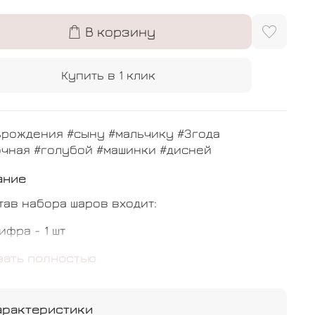
В корзину
Купить в 1 клик
ьрождения #сыну #мальчику #3года
очная #голубой #машинки #дисней
ание
тав набора шаров входит:
ифра - 1 шт
ашинка - 1 шт
зать полностью
игант с индивидуальной надписью - 1 шт
арактеристики
везда - 1 шт