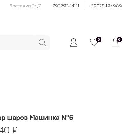
Доставка 24/7
+79279344111
+79378494989
0
0
ор шаров Машинка №6
40 ₽