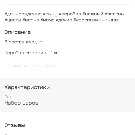
#деньрождение #сыну #коробка #нежный #зелень
#цветы #весна #маме #дочке #черепашкининдзя
Описание
В состав входит:
Коробка сюрприз - 1 шт
Шар цифра - 1 шт
Показать полностью
Шар звезда - 1 шт
Шар хром - 1 шт
Характеристики
Шар с конфетти - 1 шт
Сет
Набор шаров
Шар обычный - 4 шт
Отзывы