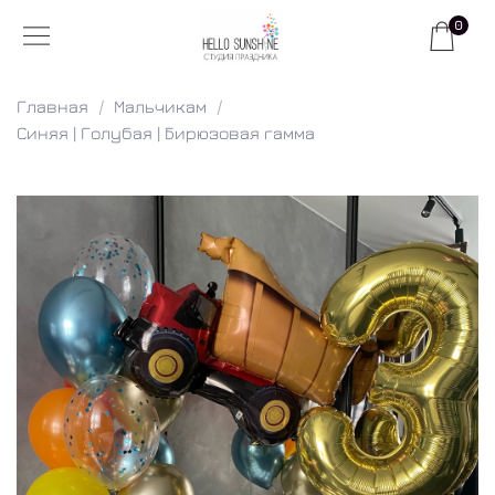
0
Главная
Мальчикам
Синяя | Голубая | Бирюзовая гамма