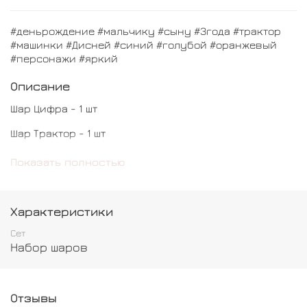
#деньрождение #мальчику #сыну #3года #трактор
#машинки #Дисней #синий #голубой #оранжевый
#персонажи #яркий
Описание
Шар Цифра - 1 шт
Шар Трактор - 1 шт
Шар хром - 4 шт
Показать полностью
Шар с конфетти - 2 шт
Шар обычный - 4 шт
Характеристики
Сет
Набор шаров
Отзывы