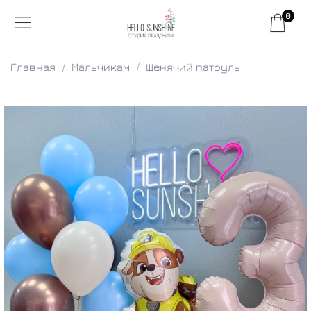
0
Главная
Мальчикам
Щенячий патруль