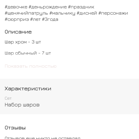
#девочке #деньрождение #праздник
#щенячийпатруль #мальчику #дисней #персонажи
#сюрприз #лет #3года
Описание
Шар хром - 3 шт
Шар обычный - 7 шт
Шар Щенячий патруль - 1 шт
Показать полностью
Шар Цифра - 1 шт
Характеристики
Сет
Набор шаров
Отзывы
Отзывов еще никто не оставлял