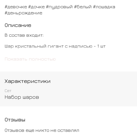
#девочке #дочке #пудровый #белый #лошадка
#деньрождение
Описание
В состав входит:
Шар кристальный гигант с надписью - 1 шт
Шар лошадка - 1 шт
Показать полностью
Шар сердце - 1 шт
Шар обычный - 3 шт
Характеристики
Шар хром - 2 шт
Сет
Набор шаров
Коробка сюрприз - 1 шт
Отзывы
Отзывов еще никто не оставлял