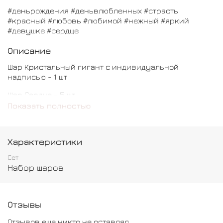
#деньрождения #деньвлюбленных #страсть
#красный #любовь #любимой #нежный #яркий
#девушке #сердце
Описание
Шар Кристальный гигант с индивидуальной
надписью - 1 шт
Шар Сердце - 5 шт
Показать полностью
Характеристики
Сет
Набор шаров
Отзывы
Отзывов еще никто не оставлял