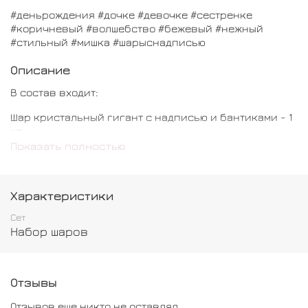
#деньрождения #дочке #девочке #сестренке
#коричневый #волшебство #бежевый #нежный
#стильный #мишка #шарыснадписью
Описание
В состав входит:
Шар кристальный гигант с надписью и бантиками - 1
шт
Показать полностью
Шар обычный с бантиками - 3 шт
Шар сердце с надписью - 1 шт
Характеристики
Шар мишка - 1 шт
Сет
Набор шаров
Отзывы
Отзывов еще никто не оставлял