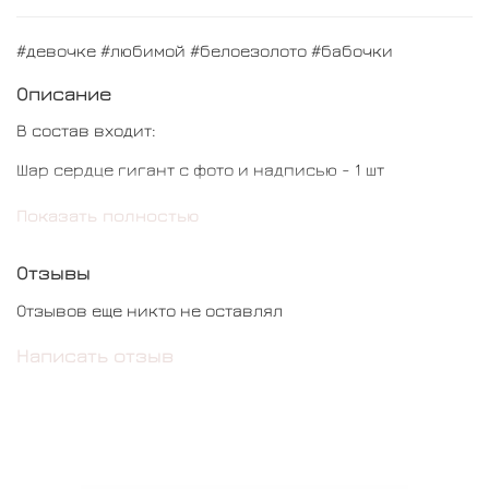
#девочке #любимой #белоезолото #бабочки
Описание
В состав входит:
Шар сердце гигант с фото и надписью - 1 шт
Шар звезда гигант с фото и надписью - 1 шт
Показать полностью
Шар кошка - 1 шт
Отзывы
Шар цифра - 1 шт
Отзывов еще никто не оставлял
Шар бабочка - 2 шт
Написать отзыв
Шар обычный - 6 шт
Шар сердце - 2 шт
Шар с конфетти - 2 шт