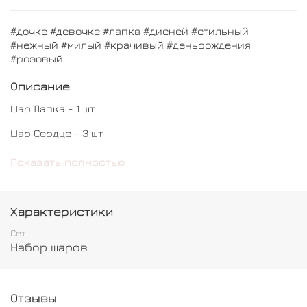
#дочке #девочке #лапка #дисней #стильный
#нежный #милый #крачивый #деньрождения
#розовый
Описание
Шар Лапка - 1 шт
Шар Сердце - 3 шт
Шар Звезда - 2 шт
Показать полностью
Шар Браш - 3 шт
Шар Баблс с индивидуальной надписью - 1 шт
Характеристики
Сет
Набор шаров
Отзывы