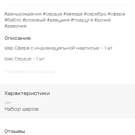
#деньрождения #сердце #звезда #серебро #сфера
#баблс #розовый #девушке #подруге #дочке
#девочке
Описание
Шар Сфера с индивидуальной надписью - 1 шт
Шар Сердце - 1 шт
Шар Звезда - 1 шт
Показать полностью
Шар с конфетти - 1 шт
Шар даблстафф - 2 шт
Характеристики
Шар хром - 3 шт
Сет
Набор шаров
Шар обычный - 4 шт
Отзывы