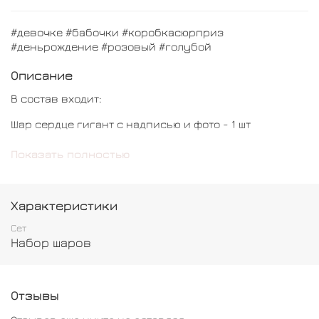
#девочке #бабочки #коробкасюрприз
#деньрождение #розовый #голубой
Описание
В состав входит:
Шар сердце гигант с надписью и фото - 1 шт
Шар цифра - 1 шт
Показать полностью
Шар сердце - 6 шт
Шар бабочка - 2 шт
Характеристики
Шар бант - 1 шт
Сет
Набор шаров
Коробка сюрприз - 1 шт
Отзывы