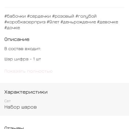
#бабочки #сердечки #розовый #голубой
#коробкасюрприз #9лет #деньрождение #девочке
#дочке
Описание
В состав входит:
Шар цифра - 1 шт
Шар бант - 1 шт
Показать полностью
Шар сердце - 6 шт
Шар бабочка - 4 шт
Характеристики
Коробка сюзприз - 1 шт
Сет
Набор шаров
Шар обычный - 10 шт
Отзывы