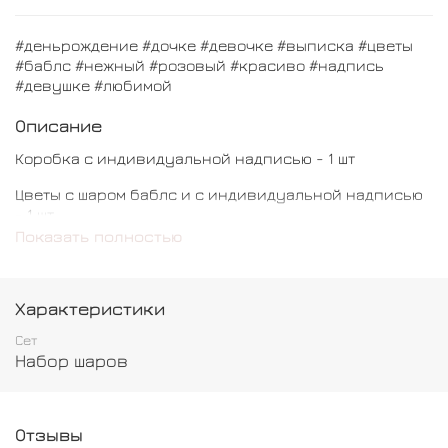
#деньрождение #дочке #девочке #выписка #цветы
#баблс #нежный #розовый #красиво #надпись
#девушке #любимой
Описание
Коробка с индивидуальной надписью - 1 шт
Цветы с шаром баблс и с индивидуальной надписью
- 1 шт
Показать полностью
Шар обычный - 5 шт
Шар хром - 1 шт
Характеристики
Шар с конфетти - 1 шт
Сет
Набор шаров
Отзывы