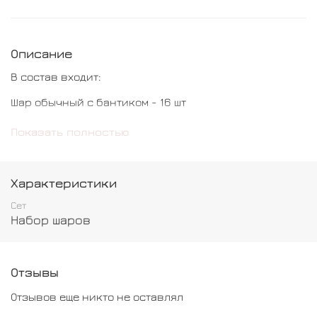
Описание
В состав входит:
Шар обычный с бантиком - 16 шт
Кристальный шар гигант с индивидуальной
Показать полностью
надписью - 1 шт
Шар с конфетти - 6 шт
Характеристики
Сет
Набор шаров
Отзывы
Отзывов еще никто не оставлял