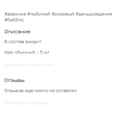
#девочке #любимой #розовый #деньрождение
#бабблс
Описание
В состав входит:
Шар обычный - 5 шт
Шар кристальный с конфетти и надписью - 1 шт
Показать полностью
Отзывы
Отзывов еще никто не оставлял
Написать отзыв