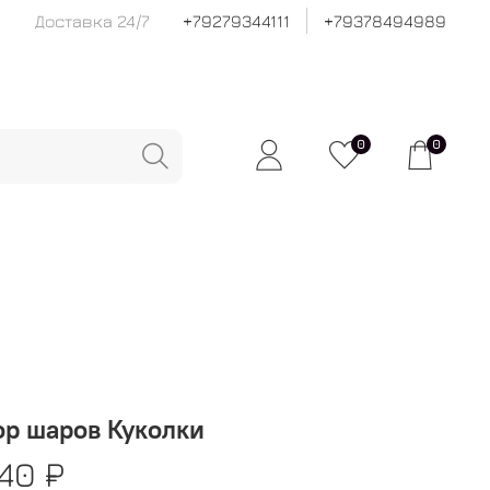
Доставка 24/7
+79279344111
+79378494989
0
0
р шаров Куколки
40 ₽