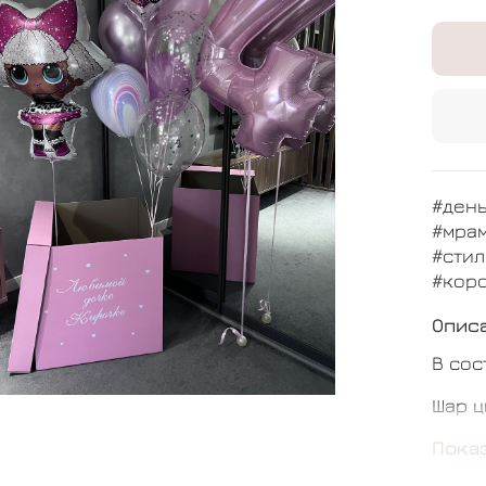
#ден
#мра
#стил
#кор
Опис
В сос
Шар ц
Шар с
Пока