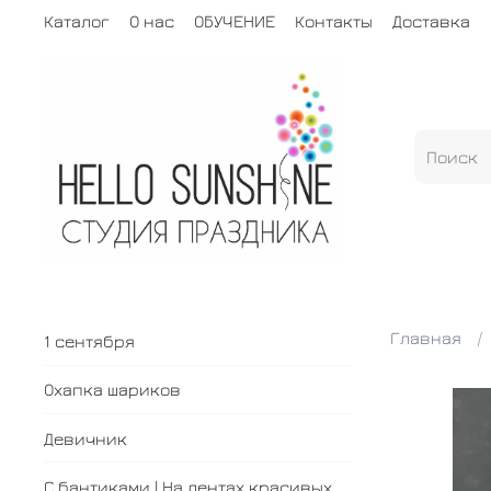
Каталог
О нас
ОБУЧЕНИЕ
Контакты
Доставка
Главная
1 сентября
Охапка шариков
Девичник
С бантиками | На лентах красивых