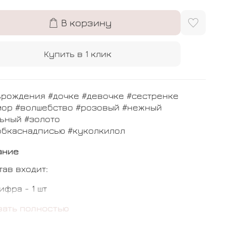
В корзину
Купить в 1 клик
ьрождения #дочке #девочке #сестренке
мор #волшебство #розовый #нежный
ьный #золото
обкаснадписью #куколкилол
ание
тав входит:
ифра - 1 шт
ердце лол - 1 шт
зать полностью