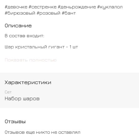
#девочке #сестренке #деньрождение #куклалол
#бирюзовый #розовый #бант
Описание
В состав входит:
Шар кристальный гигант - 1 шт
Шар с конфетти - 2 шт
Показать полностью
Шар обычный - 3 шт
Шар Кукла ЛОЛ - 1 шт
Характеристики
Сет
Набор шаров
Отзывы
Отзывов еще никто не оставлял