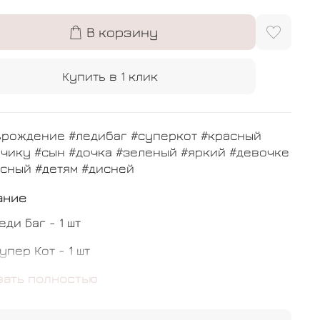
В корзину
Купить в 1 клик
ьрождение #ледибаг #суперкот #красный
чику #сын #дочка #зеленый #яркий #девочке
сный #детям #дисней
ание
еди Баг - 1 шт
упер Кот - 1 шт
ердце Леди Баг - 1 шт
зать полностью
ром - 8 шт