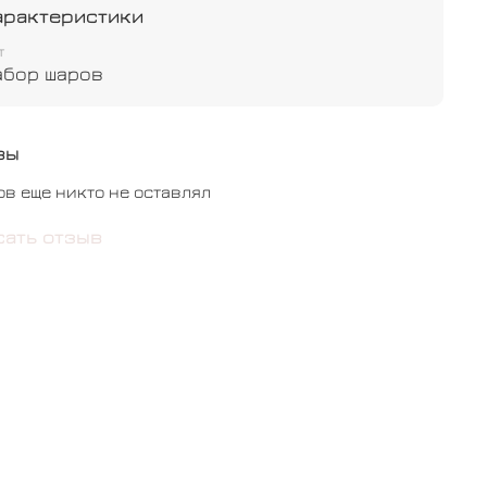
арактеристики
бычный - 4 шт
т
абор шаров
вы
ов еще никто не оставлял
сать отзыв