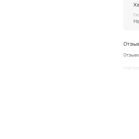
Х
Шар о
Се
Н
Отзы
Отзыв
Напи