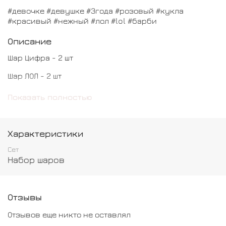
#девочке #девушке #3года #розовый #кукла
#красивый #нежный #лол #lol #барби
Описание
Шар Цифра - 2 шт
Шар ЛОЛ - 2 шт
Шар хром - 9 шт
Показать полностью
Шар обычный - 4 шт
Характеристики
Сет
Набор шаров
Отзывы
Отзывов еще никто не оставлял