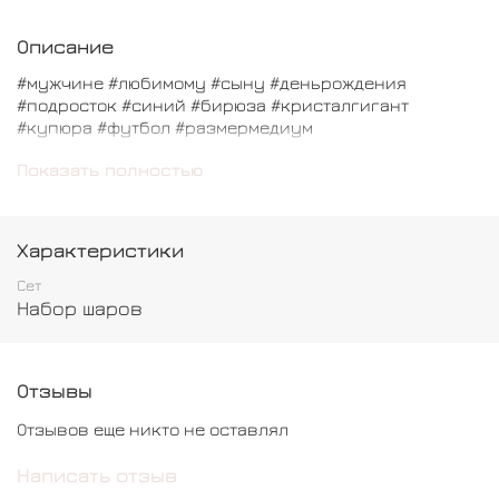
Описание
#мужчине #любимому #сыну #деньрождения
#подросток #синий #бирюза #кристалгигант
#купюра #футбол #размермедиум
В состав входит:
Показать полностью
Фольгированный шар Купюра - 1 шт
Фольгированная Звезда - 2 шт
Характеристики
Сет
Фольгированный Мяч - 1 шт
Набор шаров
Шар Хромированный - 5 шт
Отзывы
Отзывов еще никто не оставлял
Написать отзыв