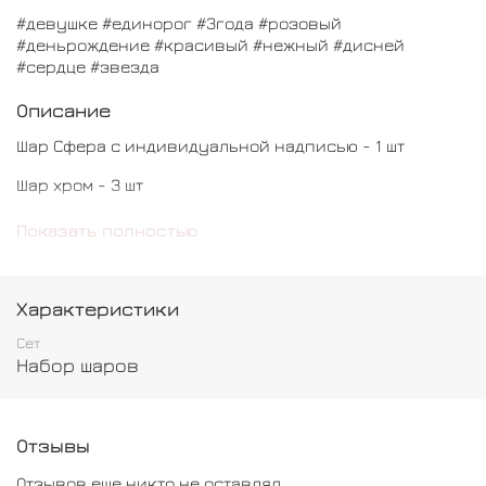
#девушке #единорог #3года #розовый
#деньрождение #красивый #нежный #дисней
#сердце #звезда
Описание
Шар Сфера с индивидуальной надписью - 1 шт
Шар хром - 3 шт
Шар обычный - 7 шт
Показать полностью
Характеристики
Сет
Набор шаров
Отзывы
Отзывов еще никто не оставлял