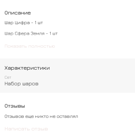
Описание
Шар Цифра - 1 шт
Шар Сфера Земля - 1 шт
Шар Круг - 2 шт
Показать полностью
Шар Звезда с индивидуальной надписью - 1 шт
Шар с конфетти - 3 шт
Характеристики
Шар хром - 3 шт
Сет
Набор шаров
Кристальный шар гигант с индивидуальной
надписью - 1 шт
Отзывы
Отзывов еще никто не оставлял
Написать отзыв