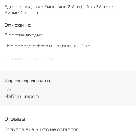
#день рождение #молочный #кофейный#сестре
#маме #парню
Описание
В состав входит:
Шар звезда с фото и надписью - 1 шт
Шар сердце - 1 шт
Показать полностью
Шар обычный - 6 шт
Шар цифра - 1 шт
Характеристики
Сет
Набор шаров
Отзывы
Отзывов еще никто не оставлял