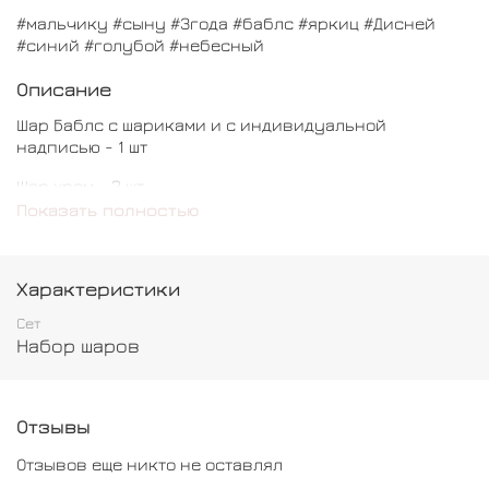
#мальчику #сыну #3года #баблс #яркиц #Дисней
#синий #голубой #небесный
Описание
Шар Баблс с шариками и с индивидуальной
надписью - 1 шт
Шар хром - 2 шт
Показать полностью
Шар обычный - 7 шт
Характеристики
Сет
Набор шаров
Отзывы
Отзывов еще никто не оставлял