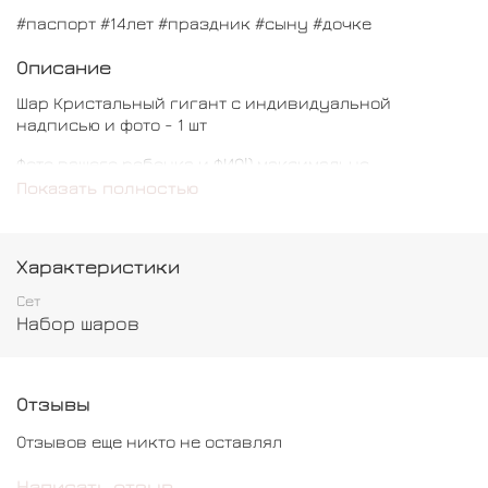
#паспорт #14лет #праздник #сыну #дочке
Описание
Шар Кристальный гигант с индивидуальной
надписью и фото - 1 шт
Фото вашего ребенка и ФИО!) максимально
реалистичный паспорт!)
Показать полностью
Характеристики
Сет
Набор шаров
Отзывы
Отзывов еще никто не оставлял
Написать отзыв