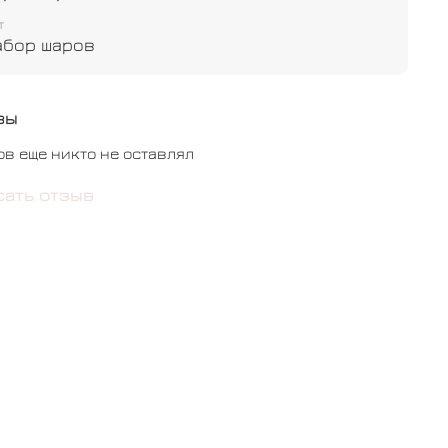
т
абор шаров
вы
ов еще никто не оставлял
сать отзыв