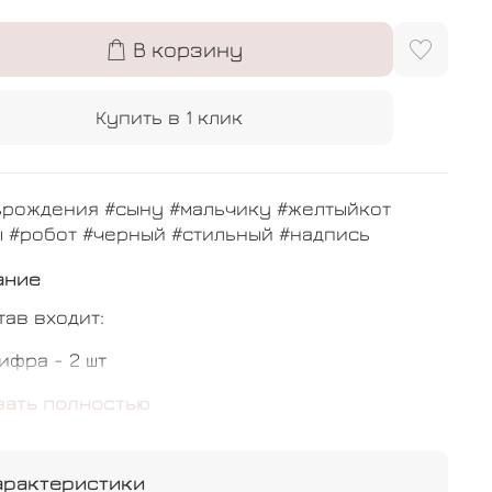
В корзину
Купить в 1 клик
ьрождения #сыну #мальчику #желтыйкот
ы #робот #черный #стильный #надпись
ание
тав входит:
ифра - 2 шт
елтый кот - 1 шт
зать полностью
везда гигант с фото и надписью - 1 шт
арактеристики