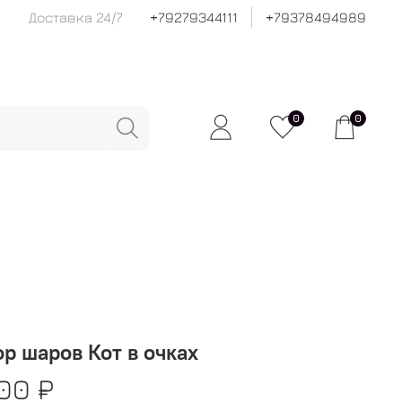
Доставка 24/7
+79279344111
+79378494989
0
0
р шаров Кот в очках
00 ₽