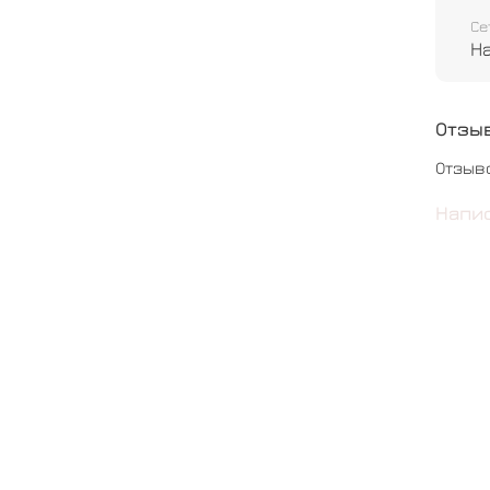
Се
Н
Отзы
Отзыв
Напи