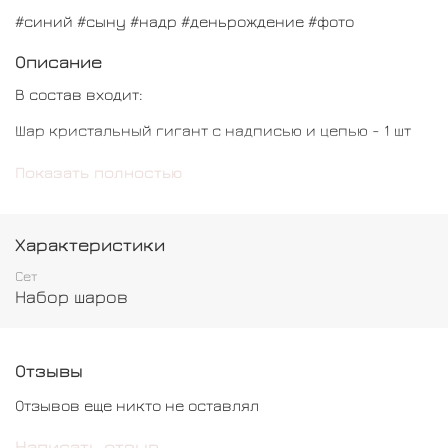
#синий #сыну #надр #деньрождение #фото
Описание
В состав входит:
Шар кристальный гигант с надписью и цепью - 1 шт
Шар молния - 1 шт
Показать полностью
Характеристики
Сет
Набор шаров
Отзывы
Отзывов еще никто не оставлял
Написать отзыв