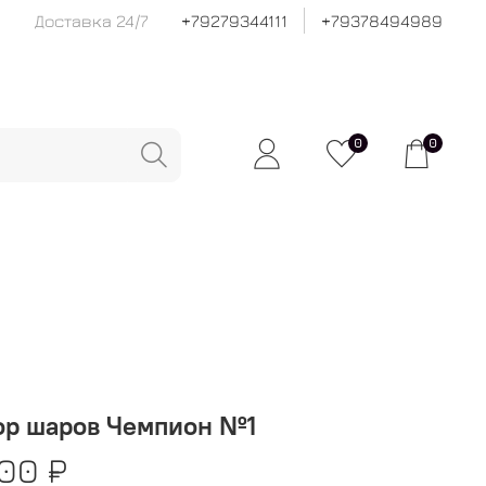
Доставка 24/7
+79279344111
+79378494989
0
0
ор шаров Чемпион №1
00 ₽