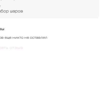
т
абор шаров
вы
ов еще никто не оставлял
сать отзыв