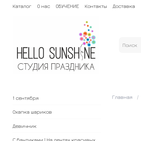
Каталог
О нас
ОБУЧЕНИЕ
Контакты
Доставка
Главная
1 сентября
Охапка шариков
Девичник
С бантиками | На лентах красивых