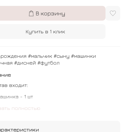
В корзину
Купить в 1 клик
ьрождения #мальчик #сыну #машинки
очная #дисней #футбол
ание
тав входит:
ашинка - 1 шт
убок с индивидуальной надписью- 1 шт
зать полностью
руг - 5 шт
арактеристики