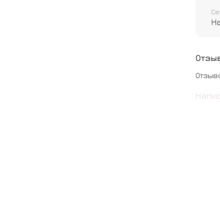
Се
Н
Отзы
Отзыв
Напи