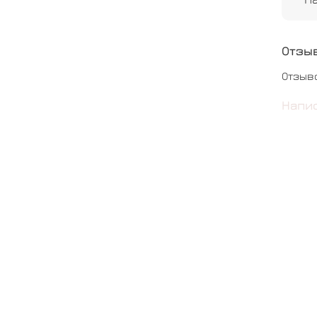
Сердц
фотог
Отзы
Шары 
Отзыв
Напи
#нео
#подр
#ден