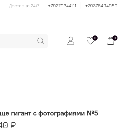
Доставка 24/7
+79279344111
+79378494989
0
0
дце гигант с фотографиями №5
40 ₽