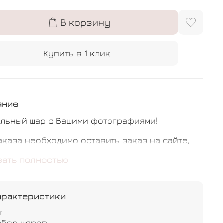
В корзину
Купить в 1 клик
ание
льный шар с Вашими фотографиями!
аказа необходимо оставить заказ на сайте,
 чего с Вами свяжется наш менеджер,
зать полностью
ому необходимо будет отправить Ваши
рафии и текст надписи на шар.
арактеристики
т
тав заказа входит:
абор шаров