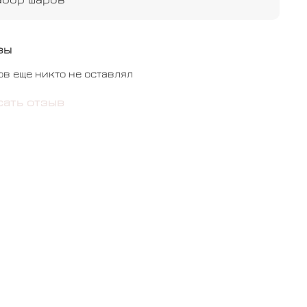
е большое с индивидуальной надпистью и
рафиями двухстторонее- 1 шт
вы
фольгированные сердца - 7 шт
ов еще никто не оставлял
сать отзыв
бычныешары #шарысфотографиями #мужу
уге #маме #сестре #другу #размермини
ьрождения #юбилей #годовщина