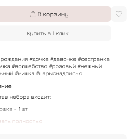
В корзину
Купить в 1 клик
ьрождения #дочке #девочке #сестренке
ечка #волшебство #розовый #нежный
льный #мишка #шарыснадписью
ание
тав набора входит:
ошка - 1 шт
антик - 1 шт
зать полностью
ердце - 2 шт