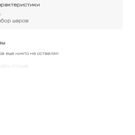
арактеристики
т
абор шаров
вы
ов еще никто не оставлял
сать отзыв