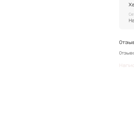
Х
Се
Н
Отзы
Отзыв
Напи