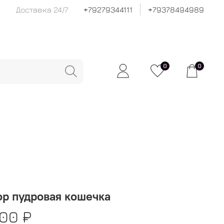
Доставка 24/7
+79279344111
+79378494989
0
0
р пудровая кошечка
00 ₽