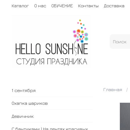
Каталог
О нас
ОБУЧЕНИЕ
Контакты
Доставка
Главная
1 сентября
Охапка шариков
Девичник
С бантиками | На лентах красивых