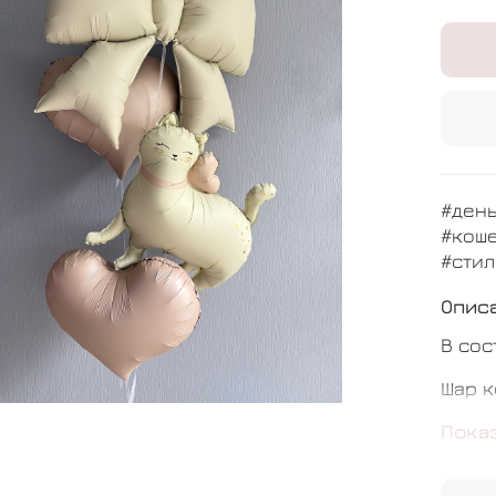
#ден
#кош
#сти
Опис
В сос
Шар к
Шар б
Пока
Шар с