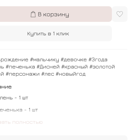
В корзину
Купить в 1 клик
ьрождение #мальчику #девочке #3года
ь #печенька #Дисней #красный #золотой
ий #персонажи #лес #новыйгод
ание
лень - 1 шт
еченька - 1 шт
 конфетти - 3 шт
зать полностью
ром - 10 шт