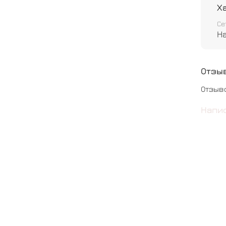
Х
Се
Н
Отзы
Отзыв
Напи