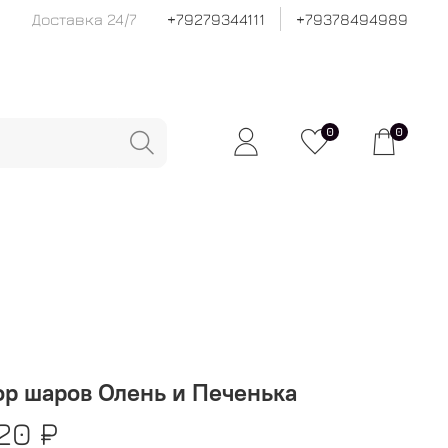
Доставка 24/7
+79279344111
+79378494989
0
0
р шаров Олень и Печенька
20 ₽