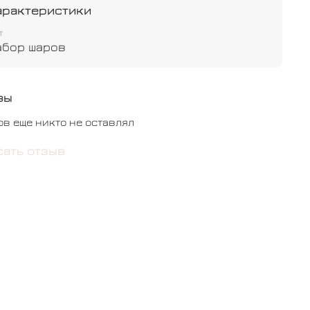
арактеристики
т
абор шаров
вы
ов еще никто не оставлял
сать отзыв